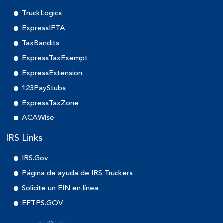
TruckLogics
ExpressIFTA
TaxBandits
ExpressTaxExempt
ExpressExtension
123PayStubs
ExpressTaxZone
ACAWise
IRS Links
IRS.Gov
Página de ayuda de IRS Truckers
Solicite un EIN en línea
EFTPS.GOV